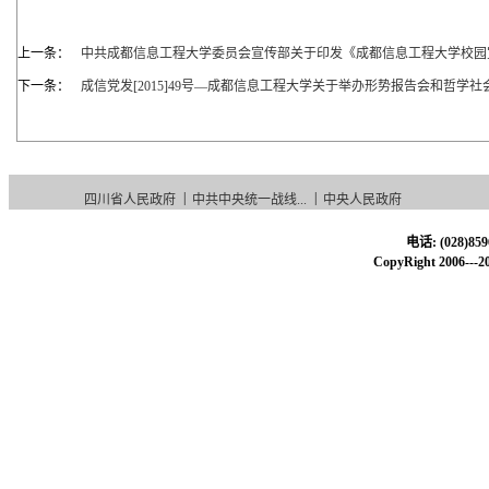
上一条：
中共成都信息工程大学委员会宣传部关于印发《成都信息工程大学校园
下一条：
成信党发[2015]49号—成都信息工程大学关于举办形势报告会和哲
|
|
四川省人民政府
中共中央统一战线...
中央人民政府
电话: (028)85
CopyRight 20