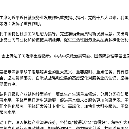
主席习近平近日就服务业发展作出重要指示指出，党的十八大以来，我国
等方面发挥了重要作用。
代中国特色社会主义思想为指导，完整准确全面贯彻新发展理念，突出需
服务业向专业化和价值链高端延伸，促进生活性服务业高品质多样化便利
开。会上传达了习近平重要指示。中共中央政治局常委、国务院总理李强出
要指示深刻阐明了发展服务业的重大意义、重要原则、重点任务，具有很
会，坚决贯彻落实，自觉从战略和全局的高度深化对服务业的认识，坚持
健康有序。
结构升级和产业结构转型趋势，聚焦生产生活重点领域，分层分类推动服
展水平。围绕居民日常生活需要，促进基本需求类服务更加普惠优质。围
细个性化服务。围绕研发设计专业化、高端化，加快壮大科技服务。围绕
服务水平。
动工作，深入把握产业演进趋势，坚持既“放得活”又“管得好”，积极扩
要树立和践行正确政绩观，加强协调配合，努力探索创新，共同谱写服务